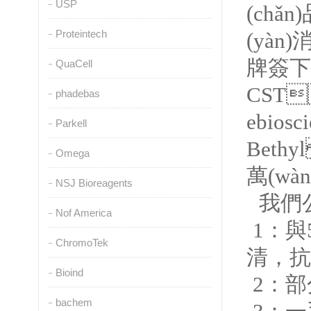
USP
(chǎn
Proteintech
(yàn
牌簽下代
QuaCell
CST
phadebas
ebio
Parkell
Beth
Omega
萬(wà
NSJ Bioreagents
我們公
Nof America
1：與
ChromoTek
清，抗
Bioind
2：部分
bachem