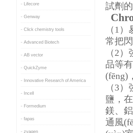
試劑的再
Lifecore
Chr
Genway
（1）易
Click chemistry tools
常把閃
Advanced Biotech
（2）強
AB vector
品等有
QuickZyme
(fēn
Innovative Research of America
（3）
Incell
鹽
Formedium
鎂
fapas
通風(fē
zyagen