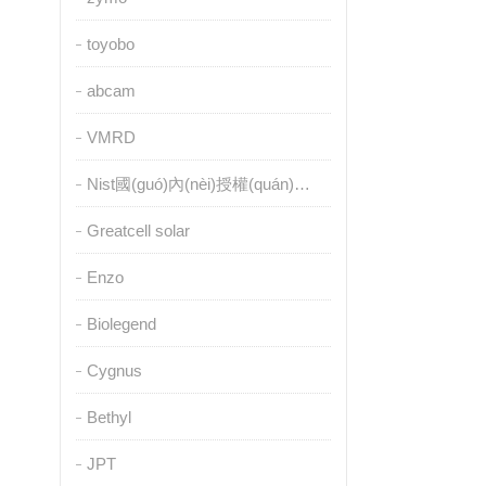
toyobo
abcam
VMRD
Nist國(guó)內(nèi)授權(quán)代理
Greatcell solar
Enzo
Biolegend
Cygnus
Bethyl
JPT