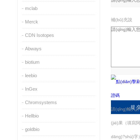
mclab
補(bǔ)充說
Merck
(shuō)明：
CDN Isotopes
Abways
驗(yàn)證碼：
biotium
leebio
InGex
Chromsystems
請(qǐng)輸入計
Hellbio
(jié)果（填寫
goldbio
dāng)?shù)字