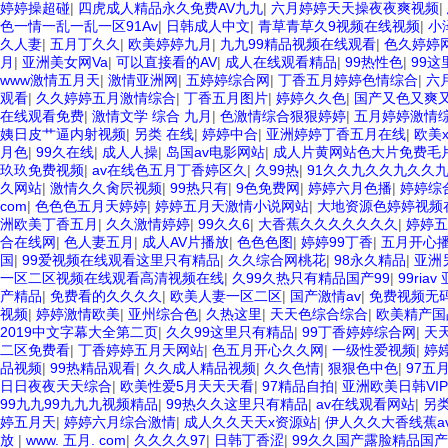
婷婷操超碰
|
四虎成人精品永久免费AV九九
|
六月婷婷天天操夜夜爽视频
|
色一情一乱一乱一区91Av
|
日韩成人中文
|
青草青草久9视频在线视频
|
小
久人妻
|
五月丁久久
|
欧美婷婷九月
|
九九99精品视频在线观看
|
色久婷婷
月
|
亚洲美女网Va
|
可以直接看的AV
|
成人在线观看精品
|
99热性色
|
99
www激情五月天
|
激情亚洲网
|
五婷婷综合网
|
丁香五月婷婷色情综合
|
六
观看
|
久久婷婷五月激情综合
|
丁香五月图片
|
婷婷久久色
|
国产又色又爽
在线观看免费
|
激情文学 综合 九月
|
色激情综合狠狠婷婷
|
五月婷婷激情综
姨日皮艹逼内射视频
|
另类 在线
|
婷婷中合
|
亚洲婷婷丁香五月在线
|
欧美
月色
|
99久在线
|
成人人操
|
岛国av电影网站
|
成人片黄网站色大片免费毛
玖玖免费视频
|
av在线色五月丁香婷区久
|
久99热
|
91久久九久久九久久
久网站
|
激情久久肏屄视频
|
99热只有
|
9色免费网
|
婷婷六月色播
|
婷婷综
com
|
色色色五月天婷婷
|
婷婷五月天激情小说网站
|
大地资源色婷婷视频
洲欧美丁香五月
|
久久激情婷婷
|
99久久6
|
大香蕉久久久久久久久
|
婷婷五
合在线网
|
色人妻五月
|
成人AV片播放
|
色色色图
|
婷婷99丁香
|
五月开心
国
|
99爱视频在线观看这里只有精品
|
久久综合网桃花
|
98永久精品
|
亚洲
一区二区视频在线观看高清视频在线
|
久99久热只有精品国产99
|
99riav
产精品
|
免费看的久久久久
|
欧美人妻一区二区
|
国产激情av
|
免费视频无
视频
|
婷婷激情欧美
|
亚州综合色
|
久热这里
|
天天色综合综合
|
欧美精产国
2019中文字幕大全第二页
|
久久99这里只有精品
|
99丁香婷婷综合网
|
天
二区免费看
|
丁香婷婷五月天网站
|
色五月开心久久网
|
一级性爱视频
|
婷
品视频
|
99热精品观看
|
久久成人精品视频
|
久久色情
|
狠狠色中色
|
97五
日日夜夜天天综合
|
欧美性爱5月天天天看
|
97精品自拍
|
亚洲欧美日韩VIP
99九九99九九九视频精品
|
99热久久这里只有精品
|
av在线观看网站
|
另
婷五月天
|
婷婷六月综合激情
|
成人久久天天x资源站
|
伊人久久大香线蕉a
放
|
www. 五月. com
|
久久久久97
|
日韩丁香涩
|
99久久国产露脸精品国