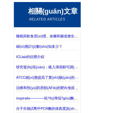
相關(guān)文章
RELATED ARTICLES
睡眠與飲食習(xí)慣、炎癥和腸道微生物組成之間的多重關(guān)聯(lián)
細(xì)胞計(jì)數(shù)知多少？
ICLlab的抗體介紹
研究發(fā)現(xiàn)：吸入薄荷醇可調(diào)節(jié)阿爾茨海默病模型的免疫力
ATCC細(xì)胞提高了實(shí)驗(yàn)的可重復(fù)性
治療和預(yù)防房顫(AFib)的靶向免疫細(xì)胞
inspiralis————拓?fù)洚悩?gòu)酶蛋白質(zhì)印跡法
分子生物試劑中PCR酶的保真度說(shuō)明