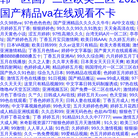
国产精品va在线观看不卡
久久98热re
|
97色色色色色
|
国产亚洲精品久久久久久牛牛
|
AV中文在线
|
月婷婷五月丁香
|
狠狠婷婷色
|
99久久久99久久91熟女
|
天天肏高清在线
|
月天黄色小说
|
涩五月婷婷
|
97性高潮久久久
|
台湾无码A片一区二区
|
亭亭
址
|
国产婷婷色五月
|
丁香五月宝贝激情网
|
欧美日韩AAA
|
久久婷五月婷
|
干
|
日本VA视频
|
欧美日韩999
|
久久er这里只有精品
|
欧美大香蕉视频
|
激
亚洲激情精品
|
丁香五月色情av
|
婷婷中文字幕版
|
国产黄大片在线观看
搡BBBB搡BBB搡五十
|
丁香五月亚洲AV
|
99久久综合网
|
六月婷婷五月丁
五月在线播放
|
久久之人妻
|
久久草大香蕉
|
日本美女天天日天天爽
|
欧美
情四射网站
|
色婷婷成人网
|
精品婷婷五月视
|
韩国理伦片一区二区三区在
国产热久久91色欲
|
综合九九日本
|
99热精品在线观看
|
色婷婷五月婷婷五
看
|
激情五月色在线播放
|
91日视频
|
国产精品搬运
|
www.99成人视频
|
9
久久天天天
|
这里只有精品视频99
|
中文字幕日韩无码制服诱或
|
97热在
噜噜AV天堂五区消防
|
亚洲视频五区
|
国产免费一区二区在线A片
|
激情婷
月色丁香综合
|
久艹久
|
日韩成人AV在线
|
婷婷五月天com
|
色天堂操
|
99
99色在线观看
|
丁香色婷婷五月天
|
日韩人妻在线观看
|
丁香五月成人
|
性
99热
|
中文字幕视频色婷婷
|
99色天堂
|
五月天婷婷色色网
|
婷婷五月花西
成人精品亚洲线观看
|
久久总和99
|
亚洲无码色色
|
色欲AV导航
|
狠狠色丁
月婷丁香花全集
|
丁香 婷婷五月
|
91精品91久久久中77777
|
www.激情五
大成人网
|
米奇影视资源777狠狠色婷婷五月天激情网
|
91久女
|
欧美三9
人网
|
99激情
|
人人草人人舔
|
91色涩
|
久婷婷婷
|
99久久激情视频
|
狠狠操
五月天偷拍
|
久久一热免费视频
|
99爱精品视频
|
色五月婷婷在线观看
|
a