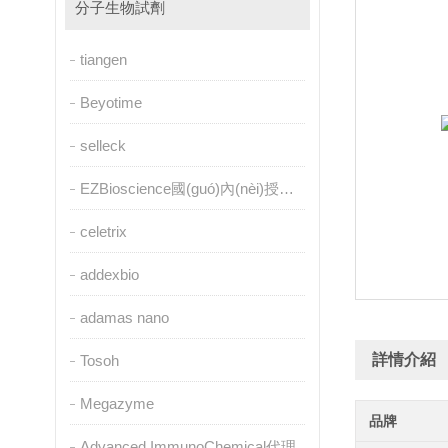
分子生物試劑
tiangen
Beyotime
selleck
EZBioscience國(guó)內(nèi)授權(quán)代理
celetrix
addexbio
adamas nano
詳情介紹
Tosoh
Megazyme
品牌
Advanced ImmunoChemical代理