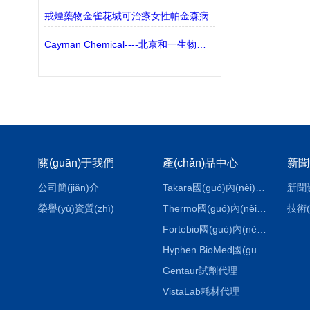
戒煙藥物金雀花堿可治療女性帕金森病
Cayman Chemical----北京和一生物代理---生化免疫方案介紹
關(guān)于我們
產(chǎn)品中心
新聞
公司簡(jiǎn)介
Takara國(guó)內(nèi)代理
新聞
榮譽(yù)資質(zhì)
Thermo國(guó)內(nèi)代理
技術(
Fortebio國(guó)內(nèi)代理
Hyphen BioMed國(guó)內(nèi)代理
Gentaur試劑代理
VistaLab耗材代理