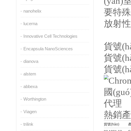
(yàn
要特殊防
nanohelix
放射性物質
lucerna
Innovative Cell Technologies
貨號(hà
Encapsula NanoSciences
貨號(h
dianova
貨號(h
alstem
abbexa
Worthington
Viagen
熱銷產(c
trilink
貨號(hào)
產