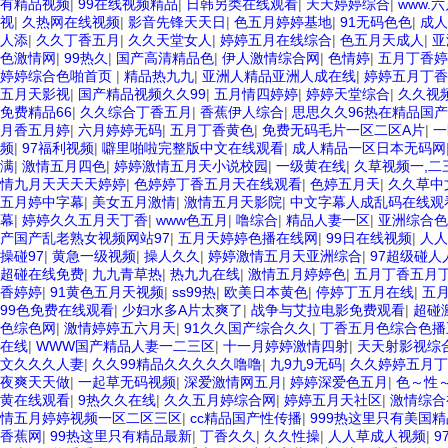
有精品视频
|
99在线视频精品
|
日韩另类在线观看
|
天天婷婷综合
|
www.
视
|
久热网在线视频
|
影音先锋天天日
|
色五月婷婷基地
|
91无码色色
|
成人
人添
|
久久丁香五月
|
久久天堂女人
|
婷婷五月在线综合
|
色五月天成人
|
亚
色激情网
|
99热久
|
国产高清精品色
|
伊人激情综合网
|
色情婷
|
五月丁香婷
婷婷综合色啪首页
|
精品热九九
|
亚洲人精品亚洲人成在线
|
婷婷五月丁香
五月天影视
|
国产精品视频久久99
|
五月情四婷婷
|
婷婷天堂综合
|
久久视
免费精品66
|
久久综合丁香五月
|
香蕉伊人综合
|
思思久久96热在精品国产
月香五月婷
|
六月婷婷无码
|
五月丁香黄色
|
免费无码毛片一区二区A片
|
一
频
|
97福利视频
|
噼里啪啦完整版中文在线观看
|
成人精品一区日本无码网
满
|
激情五月四色
|
婷婷激情五月天小说校园
|
一级黄在线
|
久草视频一,二
情九月天天天天婷婷
|
色婷婷丁香五月天在线观看
|
色婷五月天
|
久久草中
五月婷中字幕
|
美女五月激情
|
激情五月天影院
|
中文字幕人成乱码在线观
幕
|
婷婷久久五月天丁香
|
www色五月
|
噜综合
|
精品人妻一区
|
亚洲综合色
产国产乱老熟女视频网站97
|
五月天婷婷色播在线网
|
99日在线视频
|
人人
操碰97
|
黄急一级视频
|
操人久久
|
婷婷激情五月天亚洲综合
|
97超级碰人
超碰在线免费
|
九九青草热
|
热九九在线
|
激情五月婷婷色
|
五月丁香五月丁
香婷婷
|
91黄色五月天视频
|
ss99热
|
欧美日本黄色
|
停婷丁五月在线
|
五
99色免费在线观看
|
少妇水多A片太爽了
|
战争与艾拉电影免费观看
|
超碰
色综色网
|
激情婷婷五六月天
|
91久久国产综合久久
|
丁香五月色综合色播
在线
|
WWW国产精品人妻一二三区
|
十一月婷婷激情四射
|
天天射影视综
文久久久人妻
|
久久99精品久久久久久噜噜
|
九9九9无码
|
久久婷婷五月丁
夜爽天天做
|
一起草无码视频
|
深爱激情网五月
|
婷婷深爱色五月
|
色～性
黄在线观看
|
9热久久在线
|
久久五月婷综合网
|
婷婷五月天社区
|
激情综合
情五月婷婷视频一区二区三区
|
cc精品国产性传播
|
999热这里只有美国精
香蕉网
|
99热这里只有精品最新
|
丁香久久
|
久久性操
|
人人草成人视频
|
9