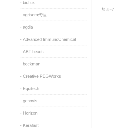
bioflux
加四=7
agrisera代理
agdia
Advanced ImmunoChemical
ABT beads
beckman
Creative PEGWorks
Equitech
genovis
Horizon
Kerafast