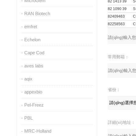
MicroGem
82 1413 39
S
82 1090 39
S
RAN Biotech
82409463
C
82258563
C
emfret
留言詢價(jià
產(chǎn)品：
您的單位：
您的姓名：
聯(lián)系電話
Echelon
Cape Cod
常用郵箱：
aves labs
aqix
省份：
appexbio
Pel-Freez
PBL
詳細(xì)地址：
MRC-Holland